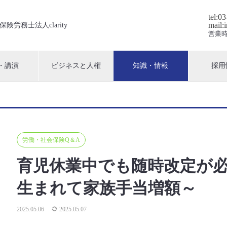
tel:0
mail:
保険労務士法人clarity
営業時
・講演
ビジネスと人権
知識・情報
採用
労働・社会保険Q＆A
育児休業中でも随時改定が
生まれて家族手当増額～
2025.05.06
2025.05.07