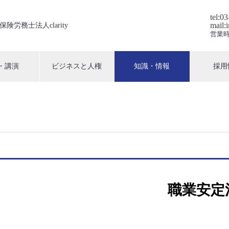
tel:0
mail:
保険労務士法人clarity
営業時
・講演
ビジネスと人権
知識・情報
採用
職業安定