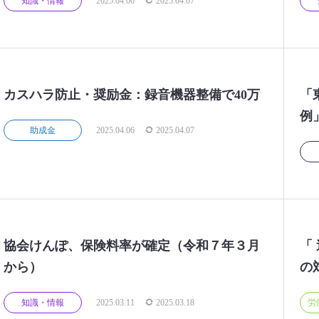
知識・情報
2025.04.06
2025.04.07
カスハラ防止・奨励金：録音機器整備で40万
「
例
助成金
2025.04.06
2025.04.07
協会けんぽ、保険料率が確定（令和７年３月
「
から）
の
知識・情報
2025.03.11
2025.03.18
労