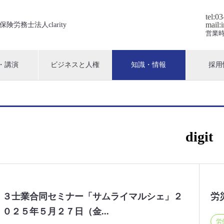
tel:0
mail:
保険労務士法人clarity
営業時
・講演
ビジネスと人権
知識・情報
採用
digit
３士業合同セミナー「サムライマルシェ」２
労
０２５年５月２７日（金...
労