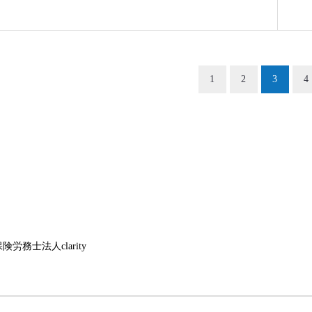
1
2
3
4
険労務士法人clarity