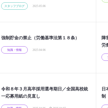
スタッフブログ
2025.05.06
強制貯金の禁止（労働基準法第１８条）
障
労
知識・情報
2025.04.06
令和８年３月高卒採用選考期日／全国高校統
日
一応募用紙の見直し
制